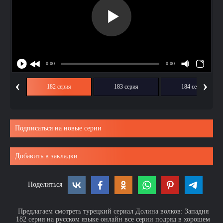
‹
›
ия
182 серия
183 серия
184 серия
Подписаться на новые серии
Добавить в закладки
Поделиться
Предлагаем смотреть турецкий сериал Долина волков: Западня
182 серия на русском языке онлайн все серии подряд в хорошем