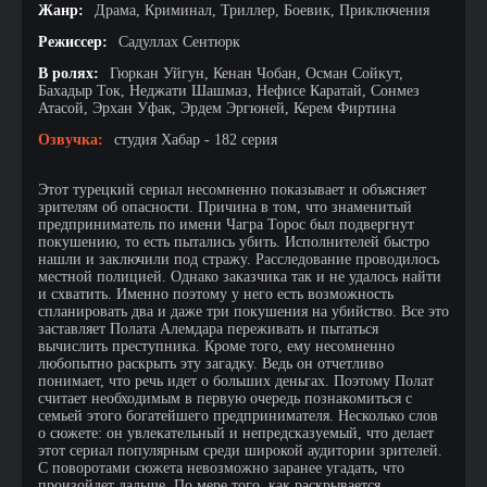
Жанр:
Драма, Криминал, Триллер, Боевик, Приключения
Режиссер:
Садуллах Сентюрк
В ролях:
Гюркан Уйгун, Кенан Чобан, Осман Сойкут,
Бахадыр Ток, Неджати Шашмаз, Нефисе Каратай, Сонмез
Атасой, Эрхан Уфак, Эрдем Эргюней, Керем Фиртина
Озвучка:
студия Хабар - 182 серия
Этот турецкий сериал несомненно показывает и объясняет
зрителям об опасности. Причина в том, что знаменитый
предприниматель по имени Чагра Торос был подвергнут
покушению, то есть пытались убить. Исполнителей быстро
нашли и заключили под стражу. Расследование проводилось
местной полицией. Однако заказчика так и не удалось найти
и схватить. Именно поэтому у него есть возможность
спланировать два и даже три покушения на убийство. Все это
заставляет Полата Алемдара переживать и пытаться
вычислить преступника. Кроме того, ему несомненно
любопытно раскрыть эту загадку. Ведь он отчетливо
понимает, что речь идет о больших деньгах. Поэтому Полат
считает необходимым в первую очередь познакомиться с
семьей этого богатейшего предпринимателя. Несколько слов
о сюжете: он увлекательный и непредсказуемый, что делает
этот сериал популярным среди широкой аудитории зрителей.
С поворотами сюжета невозможно заранее угадать, что
произойдет дальше. По мере того, как раскрывается