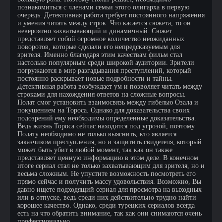
познакомиться с членами семьи этого олигарха в первую
очередь. Детективная работа требует постоянного напряжения
и умения читать между строк. Что касается сюжета, то он
невероятно захватывающий и динамичный. Сюжет
представляет собой огромное количество неожиданных
поворотов, которые сделали его непредсказуемым для
зрителя. Именно благодаря этим качествам фильм стал
настолько популярным среди широкой аудитории. Зрители
погружаются в мир разгадывания преступлений, который
постоянно раскрывает новые подробности и тайны.
Детективная работа возбуждает ум и позволяет читать между
строками для нахождения ответов на сложные вопросы.
Полат смог установить взаимосвязь между гибелью Озала и
покушением на Тороса. Однако для доказательства своих
подозрений ему необходимы определенные доказательства.
Ведь жизнь Тороса сейчас находится под угрозой, поэтому
Полату необходимо не только выяснить, кто является
заказчиком преступления, но и защитить свидетеля, который
может быть убит в любой момент, так как он также
представляет ценную информацию в этом деле. В конечном
итоге сериал стал не только захватывающим для зрителя, но и
весьма сложным. Не упустите возможность посмотреть его
прямо сейчас и получить массу удовольствия. Возможно, Вы
давно ищете подходящий сериал для просмотра на выходных
или в отпуске, ведь среди них действительно трудно найти
хорошее качество. Однако, среди турецких сериалов всегда
есть на что обратить внимание, так как они снимаются очень
профессионально.