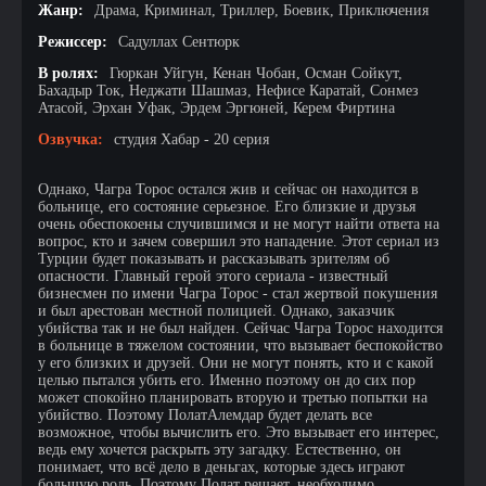
Жанр:
Драма, Криминал, Триллер, Боевик, Приключения
Режиссер:
Садуллах Сентюрк
В ролях:
Гюркан Уйгун, Кенан Чобан, Осман Сойкут,
Бахадыр Ток, Неджати Шашмаз, Нефисе Каратай, Сонмез
Атасой, Эрхан Уфак, Эрдем Эргюней, Керем Фиртина
Озвучка:
студия Хабар - 20 серия
Однако, Чагра Торос остался жив и сейчас он находится в
больнице, его состояние серьезное. Его близкие и друзья
очень обеспокоены случившимся и не могут найти ответа на
вопрос, кто и зачем совершил это нападение. Этот сериал из
Турции будет показывать и рассказывать зрителям об
опасности. Главный герой этого сериала - известный
бизнесмен по имени Чагра Торос - стал жертвой покушения
и был арестован местной полицией. Однако, заказчик
убийства так и не был найден. Сейчас Чагра Торос находится
в больнице в тяжелом состоянии, что вызывает беспокойство
у его близких и друзей. Они не могут понять, кто и с какой
целью пытался убить его. Именно поэтому он до сих пор
может спокойно планировать вторую и третью попытки на
убийство. Поэтому ПолатАлемдар будет делать все
возможное, чтобы вычислить его. Это вызывает его интерес,
ведь ему хочется раскрыть эту загадку. Естественно, он
понимает, что всё дело в деньгах, которые здесь играют
большую роль. Поэтому Полат решает, необходимо