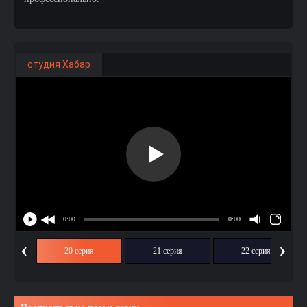
студия Хабар
‹
›
ия
20 серия
21 серия
22 серия