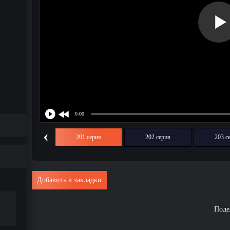
‹
200 серия
201 серия
202 серия
203 с
Добавить в закладки
Поде