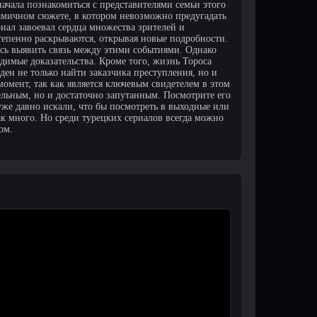
начала познакомиться с представителями семьи этого
амичном сюжете, в котором невозможно предугадать
иал завоевал сердца множества зрителей и
епенно раскрываются, открывая новые подробности.
ось выявить связь между этими событиями. Однако
одимые доказательства. Кроме того, жизнь Тороса
ден не только найти заказчика преступления, но и
омент, так как является ключевым свидетелем в этом
ательным, но и достаточно запутанным. Посмотрите его
уже давно искали, что бы посмотреть в выходные или
ак много. Но среди турецких сериалов всегда можно
ом.