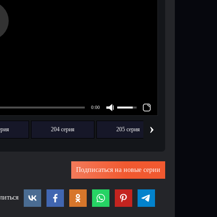
›
ерия
204 серия
205 серия
206 серия
Подписаться на новые серии
литься