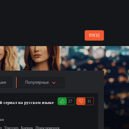
ВХОД
ыке
Популярные
27
11
й сериал на русском языке
ция
л, Триллер, Боевик, Приключения