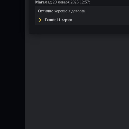
Магамад
20 января 2025 12:57:
Отлично хорошо.я доволен
Гений 11 серия