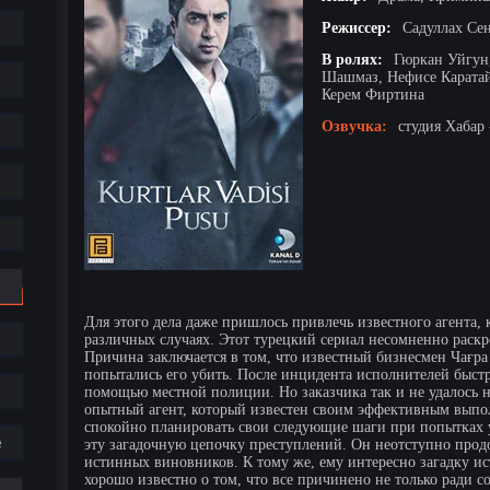
Режиссер:
Садуллах Се
В ролях:
Гюркан Уйгун,
Шашмаз, Нефисе Каратай
Керем Фиртина
Озвучка:
студия Хабар 
Для этого дела даже пришлось привлечь известного агента, 
различных случаях. Этот турецкий сериал несомненно раскр
Причина заключается в том, что известный бизнесмен Чағра
попытались его убить. После инцидента исполнителей быстр
помощью местной полиции. Но заказчика так и не удалось н
опытный агент, который известен своим эффективным выпо
спокойно планировать свои следующие шаги при попытках 
е
эту загадочную цепочку преступлений. Он неотступно продо
истинных виновников. К тому же, ему интересно загадку ист
хорошо известно о том, что все причинено не только ради с