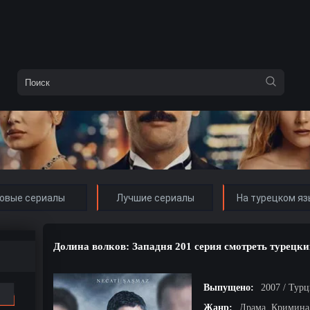
овые сериалы
Лучшие сериалы
На турецком яз
Долина волков: Западня 201 серия смотреть турецки
Выпущено:
2007 / Тур
Жанр:
Драма, Кримина