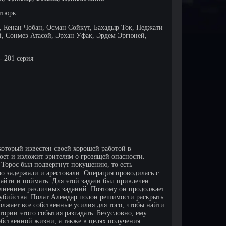
нтюрк
 Кенан Чобан, Осман Сойкут, Бахадыр Ток, Неджати
, Сонмез Атасой, Эрхан Уфак, Эрдем Эргюней,
- 201 серия
который известен своей хорошей работой в
оет и изложит зрителям о грозящей опасности.
 Торос был подвергнут покушению, то есть
о задержали и арестовали. Операция проводилась с
айти и поймать. Для этой задачи был привлечен
лнением различных заданий. Поэтому он продолжает
убийства. Полат Алемдар полон решимости раскрыть
лжает все собственные усилия для того, чтобы найти
ории этого события разгадать. Безусловно, ему
обственной жизни, а также в целях получения