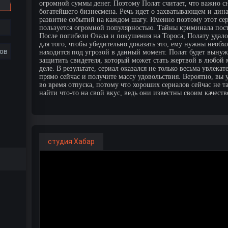
огромной суммы денег. Поэтому Полат считает, что важно с
богатейшего бизнесмена. Речь идет о захватывающем и дин
развитие событий на каждом шагу. Именно поэтому этот сер
пользуется огромной популярностью. Тайны криминала пост
После погибели Озала и покушения на Тороса, Полату удал
для того, чтобы убедительно доказать это, ему нужны необх
ов
находится под угрозой в данный момент. Полат будет вынуж
защитить свидетеля, который может стать жертвой в любой м
деле. В результате, сериал оказался не только весьма увлек
прямо сейчас и получите массу удовольствия. Вероятно, вы 
во время отпуска, потому что хороших сериалов сейчас не т
найти что-то на свой вкус, ведь они известны своим качеств
студия Хабар