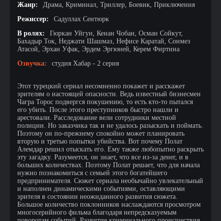
Жанр:
Драма, Криминал, Триллер, Боевик, Приключения
Режиссер:
Садуллах Сентюрк
В ролях:
Гюркан Уйгун, Кенан Чобан, Осман Сойкут,
Бахадыр Ток, Неджати Шашмаз, Нефисе Каратай, Сонмез
Атасой, Эрхан Уфак, Эрдем Эргюней, Керем Фиртина
Озвучка:
студия Хабар - 2 серия
Этот турецкий сериал несомненно покажет и расскажет
зрителям о настоящей опасности. Ведь известный бизнесмен
Чагра Торос подвергся покушению, то есть кто-то пытался
его убить. После этого преступников быстро нашли и
арестовали. Расследование вели сотрудники местной
полиции. Но заказчика так и не удалось разыскать и поймать.
Поэтому он по-прежнему спокойно может планировать
вторую и третью попытки убийства. Вот почему Полат
Алемдар решил отыскать его. Ему также любопытно раскрыть
эту загадку. Разумеется, он знает, что все из-за денег, и в
больших количествах. Поэтому Полат решает, что для начала
нужно познакомиться с семьей этого богатейшего
предпринимателя. Сюжет сериала необычайно увлекательный
и наполнен динамическими событиями, оставляющими
зрителя в состоянии неожиданного развития сюжета.
Большое количество поклонников наслаждаются просмотром
многосерийного фильма благодаря непредсказуемым
поворотам событий. Развитие криминального происшествия