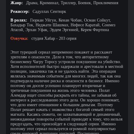
Жанр:
Драма, Криминал, Триллер, Боевик, Приключения
Режиссер:
Садуллах Сентюрк
В ролях:
Гюркан Уйгун, Кенан Чобан, Осман Сойкут,
Бахадыр Ток, Неджати Шашмаз, Нефисе Каратай, Сонмез
Атасой, Эрхан Уфак, Эрдем Эргюней, Керем Фиртина
Озвучка:
студия Хабар - 203 серия
Этот турецкий сериал непременно покажет и расскажет
зрителям о опасности. Дело в том, что авторитетному
бизнесмену Чагру Торосу устроили покушение на убийство.
Хотя исполнителей быстро задержали и арестовали в местной
полиции, заказчика так и не удалось найти. Эта операция
являлась значимым событием для многих людей, так как она
подтвердила наличие риска и опасности в бизнесе. Именно
поэтому он доселе успешно планирует вторичные и
третичные покушения на жизнь этого человека. Полат
Алемдар ищет способы раскрыть его тайны, не забывая об
интересе к расследованию этого дела. Он хорошо понимает,
что дело имеет отношение к большим деньгам. Поэтому
Полат решает начать с знакомства с богатой семьей этого
магната. Касаясь сюжета, он захватывающий и динамичный,
неожиданные повороты событий приводят к тому, что нельзя
предугадать, что произойдет в следующей серии. Именно
поэтому этот сериал пользуется огромной популярностью
среди широкой аудитории зрителей. Постепенно