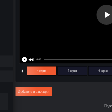
‹
3 серия
4 серия
5 серия
6 серия
Добавить в закладки
Поде