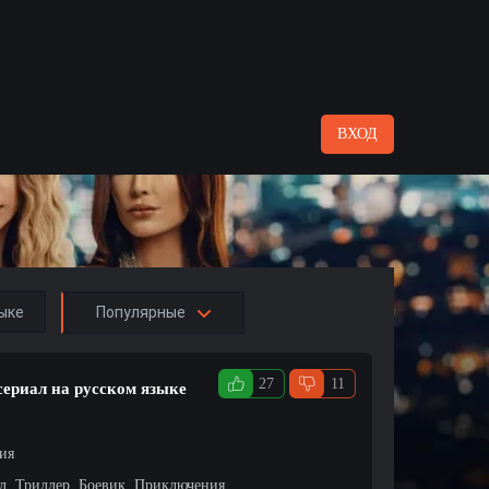
ВХОД
ыке
Популярные
27
11
сериал на русском языке
ция
л, Триллер, Боевик, Приключения