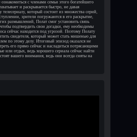
ознакомиться с членами семьи этого богатейшего
ватывает и раскрывается быстро, не давая
у телесериалу, который состоит из множества серий,
ступлении, зрители погружаются в его раскрытие,
лгих размышлений, Полат смог установить связь
 чтобы подтвердить свои догадки, ему необходимы
оса сейчас находится под угрозой. Поэтому Полату
щитить свидетеля, который может стать мишенью для
лем по этому делу. Итоговый эпизод оказался не
треть его прямо сейчас и насладиться потрясающими
ые или отдых, ведь хорошего сериала сейчас найти
 стоят вашего внимания, ведь они всегда сняты на