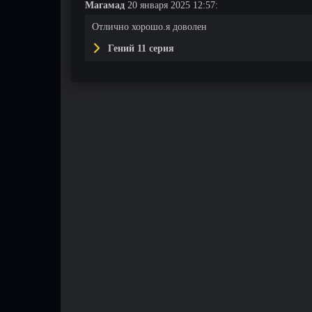
Магамад
20 января 2025 12:57:
Отлично хорошо.я доволен
Гений 11 серия