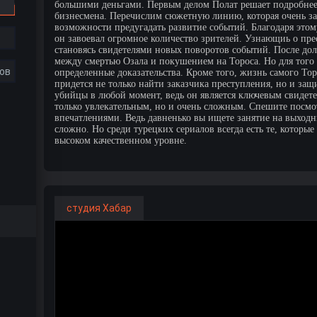
большими деньгами. Первым делом Полат решает подробнее 
бизнесмена. Перечислим сюжетную линию, которая очень зах
возможности предугадать развитие событий. Благодаря этом
он завоевал огромное количество зрителей. Узнающиь о пре
становясь свидетелями новых поворотов событий. После до
между смертью Озала и покушением на Тороса. Но для того
ов
определенные доказательства. Кроме того, жизнь самого Тор
придется не только найти заказчика преступления, но и за
убийцы в любой момент, ведь он является ключевым свидете
только увлекательным, но и очень сложным. Спешите посмо
впечатлениями. Ведь давненько вы ищете занятие на выходн
сложно. Но среди турецких сериалов всегда есть те, которые
высоком качественном уровне.
студия Хабар