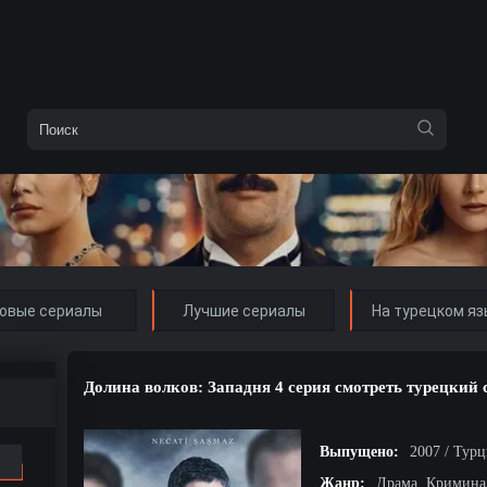
овые сериалы
Лучшие сериалы
На турецком яз
Долина волков: Западня 4 серия смотреть турецкий 
Выпущено:
2007 / Тур
Жанр:
Драма, Кримина