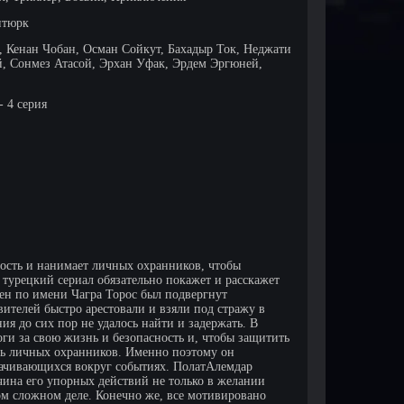
нтюрк
 Кенан Чобан, Осман Сойкут, Бахадыр Ток, Неджати
, Сонмез Атасой, Эрхан Уфак, Эрдем Эргюней,
- 4 серия
ность и нанимает личных охранников, чтобы
 турецкий сериал обязательно покажет и расскажет
мен по имени Чагра Торос был подвергнут
ителей быстро арестовали и взяли под стражу в
я до сих пор не удалось найти и задержать. В
оги за свою жизнь и безопасность и, чтобы защитить
ять личных охранников. Именно поэтому он
рачивающихся вокруг событиях. ПолатАлемдар
чина его упорных действий не только в желании
том сложном деле. Конечно же, все мотивировано