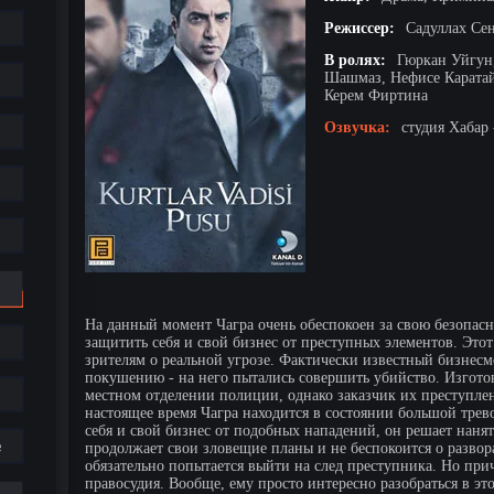
Режиссер:
Садуллах Се
В ролях:
Гюркан Уйгун,
Шашмаз, Нефисе Каратай
Керем Фиртина
Озвучка:
студия Хабар 
На данный момент Чагра очень обеспокоен за свою безопас
защитить себя и свой бизнес от преступных элементов. Этот
зрителям о реальной угрозе. Фактически известный бизнес
покушению - на него пытались совершить убийство. Изготов
местном отделении полиции, однако заказчик их преступлени
настоящее время Чагра находится в состоянии большой трев
себя и свой бизнес от подобных нападений, он решает нан
е
продолжает свои зловещие планы и не беспокоится о разво
обязательно попытается выйти на след преступника. Но при
правосудия. Вообще, ему просто интересно разобраться в э