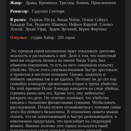
Жанр:
Драма, Криминал, Триллер, Боевик, Приключения
Режиссер:
Садуллах Сентюрк
В ролях:
Гюркан Уйгун, Кенан Чобан, Осман Сойкут,
Бахадыр Ток, Неджати Шашмаз, Нефисе Каратай, Сонмез
Атасой, Эрхан Уфак, Эрдем Эргюней, Керем Фиртина
Озвучка:
студия Хабар - 295 серия
Эта турецкая серия несомненно будет показывать зрителям
опасность и рассказывать о ней. Дело в том, что известный
многим создатель бизнеса по имени Чагра Торос был
объектом покушения, то есть на него совершили попытку
убийства. После этого злоумышленников быстро арестовали
и привезли в местную полицию. Однако, захватить и
поймать заказчика так и не удалось. Поэтому он до сих пор
спокойно планирует организовать второе и третье убийство.
По этой причине Полат Алемдар находится на следе убийцы,
стремясь вычислить его. Кроме того, ему любопытно
раскрыть это дело. Он отлично понимает, что убийства
связаны с большими финансовыми суммами. Чтобы начать
расследование, Полата нужно познакомиться с членами семьи
этого богатейшего бизнесмена. В отношении сюжета можно
сказать, что он захватывающий и быстро развивающийся, и
невозможно предугадать, что произойдет на следующий
момент. Именно поэтому этот сериал пользуется такой
популярностью среди широкой аудитории зрителей.