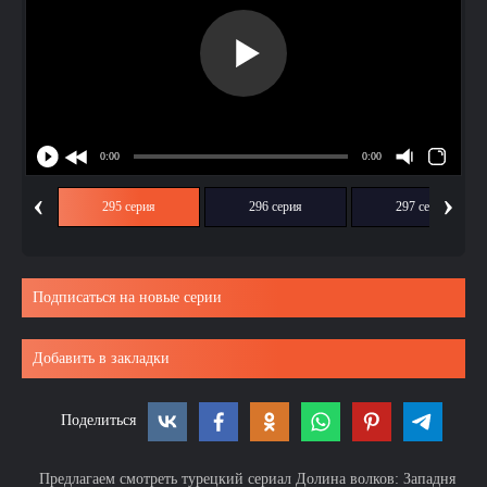
‹
›
ия
295 серия
296 серия
297 серия
Подписаться на новые серии
Добавить в закладки
Поделиться
Предлагаем смотреть турецкий сериал Долина волков: Западня