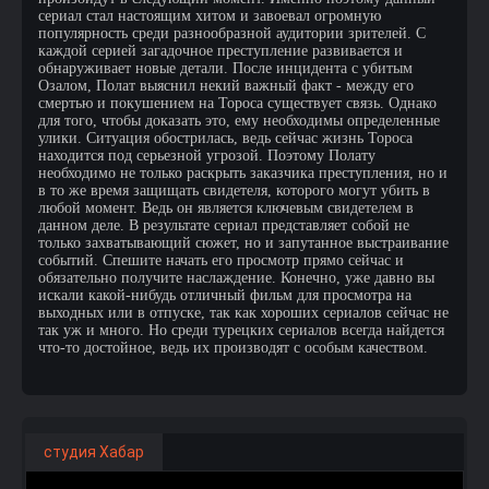
сериал стал настоящим хитом и завоевал огромную
популярность среди разнообразной аудитории зрителей. С
каждой серией загадочное преступление развивается и
обнаруживает новые детали. После инцидента с убитым
Озалом, Полат выяснил некий важный факт - между его
смертью и покушением на Тороса существует связь. Однако
для того, чтобы доказать это, ему необходимы определенные
улики. Ситуация обострилась, ведь сейчас жизнь Тороса
находится под серьезной угрозой. Поэтому Полату
необходимо не только раскрыть заказчика преступления, но и
в то же время защищать свидетеля, которого могут убить в
любой момент. Ведь он является ключевым свидетелем в
данном деле. В результате сериал представляет собой не
только захватывающий сюжет, но и запутанное выстраивание
событий. Спешите начать его просмотр прямо сейчас и
обязательно получите наслаждение. Конечно, уже давно вы
искали какой-нибудь отличный фильм для просмотра на
выходных или в отпуске, так как хороших сериалов сейчас не
так уж и много. Но среди турецких сериалов всегда найдется
что-то достойное, ведь их производят с особым качеством.
студия Хабар