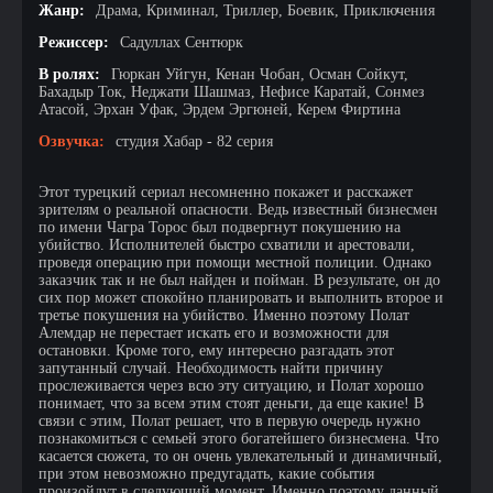
Жанр:
Драма, Криминал, Триллер, Боевик, Приключения
Режиссер:
Садуллах Сентюрк
В ролях:
Гюркан Уйгун, Кенан Чобан, Осман Сойкут,
Бахадыр Ток, Неджати Шашмаз, Нефисе Каратай, Сонмез
Атасой, Эрхан Уфак, Эрдем Эргюней, Керем Фиртина
Озвучка:
студия Хабар - 82 серия
Этот турецкий сериал несомненно покажет и расскажет
зрителям о реальной опасности. Ведь известный бизнесмен
по имени Чагра Торос был подвергнут покушению на
убийство. Исполнителей быстро схватили и арестовали,
проведя операцию при помощи местной полиции. Однако
заказчик так и не был найден и пойман. В результате, он до
сих пор может спокойно планировать и выполнить второе и
третье покушения на убийство. Именно поэтому Полат
Алемдар не перестает искать его и возможности для
остановки. Кроме того, ему интересно разгадать этот
запутанный случай. Необходимость найти причину
прослеживается через всю эту ситуацию, и Полат хорошо
понимает, что за всем этим стоят деньги, да еще какие! В
связи с этим, Полат решает, что в первую очередь нужно
познакомиться с семьей этого богатейшего бизнесмена. Что
касается сюжета, то он очень увлекательный и динамичный,
при этом невозможно предугадать, какие события
произойдут в следующий момент. Именно поэтому данный