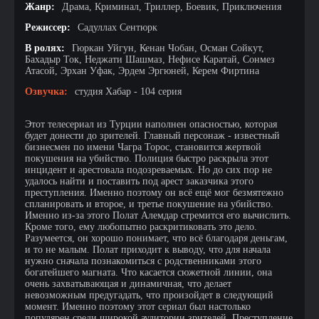
Жанр:
Драма, Криминал, Триллер, Боевик, Приключения
Режиссер:
Садуллах Сентюрк
В ролях:
Гюркан Уйгун, Кенан Чобан, Осман Сойкут,
Бахадыр Ток, Неджати Шашмаз, Нефисе Каратай, Сонмез
Атасой, Эрхан Уфак, Эрдем Эргюней, Керем Фиртина
Озвучка:
студия Хабар - 104 серия
Этот телесериал из Турции наполнен опасностью, которая
будет донести до зрителей. Главный персонаж - известный
бизнесмен по имени Чагра Торос, становится жертвой
покушения на убийство. Полиция быстро раскрыла этот
инцидент и арестовала подозреваемых. Но до сих пор не
удалось найти и поставить под арест заказчика этого
преступления. Именно поэтому он всё ещё мог безмятежно
спланировать и второе, и третье покушение на убийство.
Именно из-за этого Полат Алемдар стремится его вычислить.
Кроме того, ему любопытно раскритиковать это дело.
Разумеется, он хорошо понимает, что всё благодаря деньгам,
и то не малым. Полат приходит к выводу, что для начала
нужно сначала познакомиться с родственниками этого
богатейшего магната. Что касается сюжетной линии, она
очень захватывающая и динамичная, что делает
невозможным предугадать, что произойдет в следующий
момент. Именно поэтому этот сериал был настолько
популярен среди широкой аудитории зрителей. Преступление