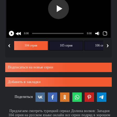
‹
›
ия
104 серия
105 серия
106 серия
Подписаться на новые серии
Добавить в закладки
Поделиться
Предлагаем смотреть турецкий сериал Долина волков: Западня
104 серия на русском языке онлайн все серии подряд в хорошем