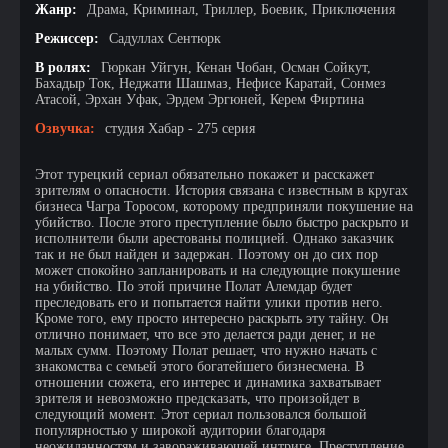
Жанр:
Драма, Криминал, Триллер, Боевик, Приключения
Режиссер:
Садуллах Сентюрк
В ролях:
Гюркан Уйгун, Кенан Чобан, Осман Сойкут,
Бахадыр Ток, Неджати Шашмаз, Нефисе Каратай, Сонмез
Атасой, Эрхан Уфак, Эрдем Эргюней, Керем Фиртина
Озвучка:
студия Хабар - 275 серия
Этот турецкий сериал обязательно покажет и расскажет
зрителям о опасности. История связана с известным в кругах
бизнеса Чагра Торосом, которому предприняли покушение на
убийство. После этого преступление было быстро раскрыто и
исполнители были арестованы полицией. Однако заказчик
так и не был найден и задержан. Поэтому он до сих пор
может спокойно запланировать и на следующие покушение
на убийство. По этой причине Полат Алемдар будет
преследовать его и попытается найти улики против него.
Кроме того, ему просто интересно раскрыть эту тайну. Он
отлично понимает, что все это делается ради денег, и не
малых сумм. Поэтому Полат решает, что нужно начать с
знакомства с семьей этого богатейшего бизнесмена. В
отношении сюжета, его интерес и динамика захватывает
зрителя и невозможно предсказать, что произойдет в
следующий момент. Этот сериал пользовался большой
популярностью у широкой аудитории благодаря
неожиданностям и завораживающей интриге. Преступление