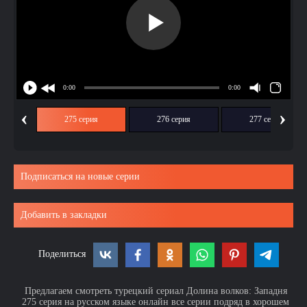
‹
›
ия
275 серия
276 серия
277 серия
Подписаться на новые серии
Добавить в закладки
Поделиться
Предлагаем смотреть турецкий сериал Долина волков: Западня
275 серия на русском языке онлайн все серии подряд в хорошем