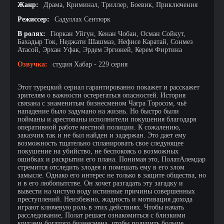
Жанр:
Драма, Криминал, Триллер, Боевик, Приключения
Режиссер:
Садуллах Сентюрк
В ролях:
Гюркан Уйгун, Кенан Чобан, Осман Сойкут,
Бахадыр Ток, Неджати Шашмаз, Нефисе Каратай, Сонмез
Атасой, Эрхан Уфак, Эрдем Эргюней, Керем Фиртина
Озвучка:
студия Хабар - 229 серия
Этот турецкий сериал гарантированно покажет и расскажет
зрителям о важности остерегаться опасностей. История
связана с знаменитым бизнесменом Чагра Торосом, чьё
нападение было задумано на жизнь. Но быстро были
пойманы и арестованы исполнители покушения благодаря
оперативной работе местной полиции. К сожалению,
заказчик так и не был найден и задержан. Это дает ему
возможность тщательно спланировать свое следующее
покушение на убийство, не беспокоясь о возможных
ошибках и раскрытии его плана. Понимая это, ПолатАлемдар
стремится отследить злодея и помешать ему в его злом
замысле. Однако его интерес не только в защите общества, но
и в его любопытстве. Он хочет разгадать эту загадку и
вывести на чистую воду истинные причины совершенных
преступлений. Неизбежно, жадность и мотивация дохода
играют ключевую роль в этих действиях. Чтобы начать
расследование, Полат решает ознакомиться с близкими
кругами богатого бизнесмена, чтобы получить больше