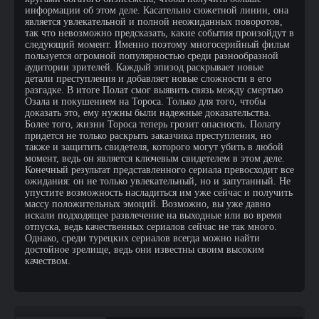
информации об этом деле. Касательно сюжетной линии, она
является увлекательной и полной неожиданных поворотов,
так что невозможно предсказать, какие события произойдут в
следующий момент. Именно поэтому многосерийный фильм
пользуется огромной популярностью среди разнообразной
аудитории зрителей. Каждый эпизод раскрывает новые
детали преступления и добавляет новые сложности в его
разгадке. В итоге Полат смог выявить связь между смертью
Озала и покушением на Тороса. Только для того, чтобы
доказать это, ему нужны были надежные доказательства.
Более того, жизни Тороса теперь грозит опасность. Полату
придется не только раскрыть заказчика преступления, но
также и защитить свидетеля, которого могут убить в любой
момент, ведь он является ключевым свидетелем в этом деле.
Конечный результат представленного сериала превосходит все
ожидания: он не только увлекательный, но и запутанный. Не
упустите возможность насладиться им уже сейчас и получить
массу положительных эмоций. Возможно, вы уже давно
искали подходящее развлечение на выходные или во время
отпуска, ведь качественных сериалов сейчас не так много.
Однако, среди турецких сериалов всегда можно найти
достойное зрелище, ведь они известны своим высоким
качеством.