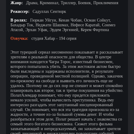
Жанр:
Драма, Криминал, Триллер, Боевик, Приключения
Режиссер:
Садуллах Сентюрк
В ролях:
Гюркан Уйгун, Кенан Чобан, Осман Сойкут,
Бахадыр Ток, Неджати Шашмаз, Нефисе Каратай, Сонмез
Атасой, Эрхан Уфак, Эрдем Эргюней, Керем Фиртина
Озвучка:
студия Хабар - 194 серия
Этот турецкий сериал несомненно показывает и рассказывает
зрителям о реальной опасности для общества. В центре
внимания находится Чагра Торос, известный бизнесмен,
которого попытались убить. За этим жестоким актом быстро
были выследены и задержаны исполнители, в результате
операции, проведенной местной полицией. Однако, заказчик
по-прежнему на свободе и выявить его личность еще не
удалось. Поэтому он до сих пор не спешит и может спокойно
планировать как второе, так и третье покушения на убийство.
ПолатАлемдар понимает, что ему придется приложить
немало усилий, чтобы вычислить преступника. Ведь ему
интересно разгадать этот запутанный инсценированный
случай. Он понимает, что вся эта трагедия произошла из-за
жадности, а точнее из-за большой суммы денег. И чтобы
разобраться в этом деле, Полат решает начать с знакомства со
семьей этого богатого бизнесмена. Сюжет этого фильма
захватывающий и непредсказуемый, он захватывает зрителя
своей динамикой и неожиданными поворотами событий.