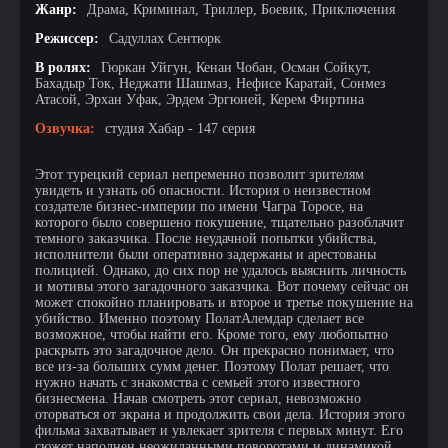
Жанр:
Драма, Криминал, Триллер, Боевик, Приключения
Режиссер:
Садуллах Сентюрк
В ролях:
Гюркан Уйгун, Кенан Чобан, Осман Сойкут,
Бахадыр Ток, Неджати Шашмаз, Нефисе Каратай, Сонмез
Атасой, Эрхан Уфак, Эрдем Эргюней, Керем Фиртина
Озвучка:
студия Хабар - 147 серия
Этот турецкий сериал непременно позволит зрителям
увидеть и узнать об опасности. История о неизвестном
создателе бизнес-империи по имени Чагра Торосе, на
которого было совершено покушение, тщательно разоблачит
темного заказчика. После неудачной попытки убийства,
исполнители были оперативно задержаны и арестованы
полицией. Однако, до сих пор не удалось выяснить личность
и мотивы этого загадочного заказчика. Вот почему сейчас он
может спокойно планировать и второе и третье покушение на
убийство. Именно поэтому ПолатАлемдар сделает все
возможное, чтобы найти его. Кроме того, ему любопытно
раскрыть это загадочное дело. Он прекрасно понимает, что
все из-за больших сумм денег. Поэтому Полат решает, что
нужно начать с знакомства с семьей этого известного
бизнесмена. Начав смотреть этот сериал, невозможно
оторваться от экрана и продолжить свои дела. История этого
фильма захватывает и увлекает зрителя с первых минут. Его
сюжет наполнен неожиданными поворотами и динамикой,