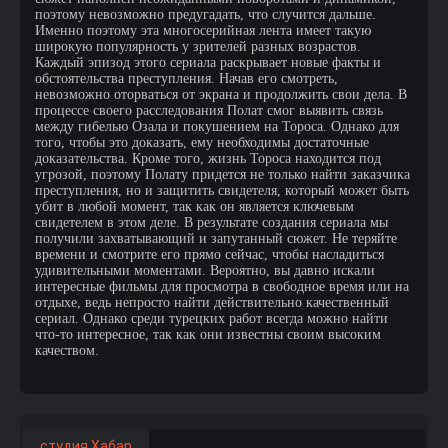
поэтому невозможно предугадать, что случится дальше.
Именно поэтому эта многосерийная лента имеет такую
широкую популярность у зрителей разных возрастов.
Каждый эпизод этого сериала раскрывает новые факты и
обстоятельства преступления. Начав его смотреть,
невозможно оторваться от экрана и продолжить свои дела. В
процессе своего расследования Полат смог выявить связь
между гибелью Озала и покушением на Тороса. Однако для
того, чтобы это доказать, ему необходимы достаточные
доказательства. Кроме того, жизнь Тороса находится под
угрозой, поэтому Полату придется не только найти заказчика
преступления, но и защитить свидетеля, который может быть
убит в любой момент, так как он является ключевым
свидетелем в этом деле. В результате создания сериала мы
получили захватывающий и запутанный сюжет. Не теряйте
времени и смотрите его прямо сейчас, чтобы насладиться
удивительными моментами. Вероятно, вы давно искали
интересные фильмы для просмотра в свободное время или на
отдыхе, ведь непросто найти действительно качественный
сериал. Однако среди турецких работ всегда можно найти
что-то интересное, так как они известны своим высоким
качеством.
студия Хабар