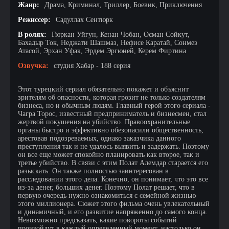
Жанр:
Драма, Криминал, Триллер, Боевик, Приключения
Режиссер:
Садуллах Сентюрк
В ролях:
Гюркан Уйгун, Кенан Чобан, Осман Сойкут,
Бахадыр Ток, Неджати Шашмаз, Нефисе Каратай, Сонмез
Атасой, Эрхан Уфак, Эрдем Эргюней, Керем Фиртина
Озвучка:
студия Хабар - 188 серия
Этот турецкий сериал обязательно покажет и объяснит
зрителям об опасности, которая грозит не только создателям
бизнеса, но и обычным людям. Главный герой этого сериала -
Чагра Торос, известный предприниматель и бизнесмен, стал
жертвой покушения на убийство. Правоохранительные
органы быстро и эффективно обезопасили общественность,
арестовав подозреваемых, однако заказчика данного
преступления так и не удалось выявить и задержать. Поэтому
он все еще может спокойно планировать как второе, так и
третье убийство. В связи с этим Полат Алемдар старается его
разыскать. Он также полностью заинтересован в
расследовании этого дела. Конечно, он понимает, что это все
из-за денег, больших денег. Поэтому Полат решает, что в
первую очередь нужно ознакомиться с семейной жизнью
этого миллионера. Сюжет этого фильма очень увлекательный
и динамичный, и его развитие напряженно до самого конца.
Невозможно предсказать, какие повороты событий
произойдут в каждый определенный момент, настолько он