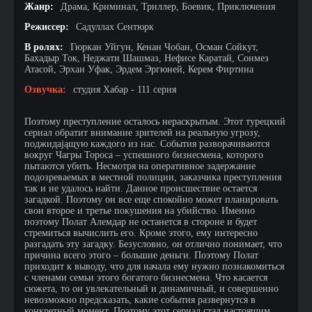
Жанр:
Драма, Криминал, Триллер, Боевик, Приключения
Режиссер:
Садуллах Сентюрк
В ролях:
Гюркан Уйгун, Кенан Чобан, Осман Сойкут,
Бахадыр Ток, Неджати Шашмаз, Нефисе Каратай, Сонмез
Атасой, Эрхан Уфак, Эрдем Эргюней, Керем Фиртина
Озвучка:
студия Хабар - 111 серия
Поэтому преступление осталось нераскрытым. Этот турецкий
сериал обратит внимание зрителей на реальную угрозу,
поджидająщую каждого из нас. События разворачиваются
вокруг Чагры Тороса – успешного бизнесмена, которого
пытаются убить. Несмотря на оперативное задержание
подозреваемых в местной полиции, заказчика преступления
так и не удалось найти. Данное происшествие остается
загадкой. Поэтому он все еще спокойно может планировать
свои второе и третье покушения на убийство. Именно
поэтому Полат Алемдар не останется в стороне и будет
стремиться вычислить его. Кроме этого, ему интересно
разгадать эту загадку. Безусловно, он отлично понимает, что
причина всего этого – большие деньги. Поэтому Полат
приходит к выводу, что для начала ему нужно познакомиться
с членами семьи этого богатого бизнесмена. Что касается
сюжета, то он увлекательный и динамичный, и совершенно
невозможно предсказать, какие события развернутся в
конкретный момент. Поэтому этот сериал стал настоящим