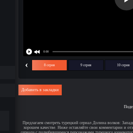
‹
7 серия
8 серия
9 серия
10 серия
Добавить в закладки
Поде
Предлагаем смотреть турецкий сериал Долина волков: Западн
хорошем качестве. Ниже оставляйте свои комментарии и от
сериала с полюбившимися персонажами турецкого кинематогр