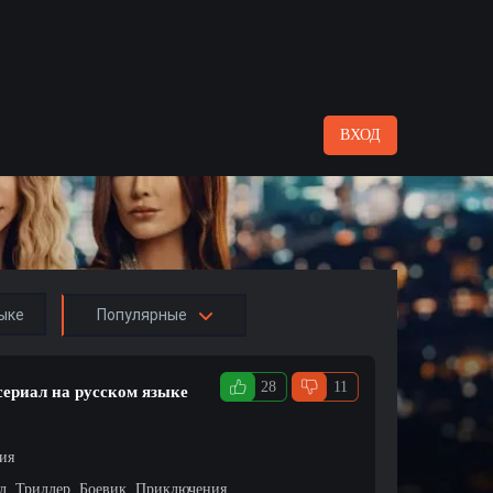
ВХОД
ыке
Популярные
28
11
сериал на русском языке
ция
л, Триллер, Боевик, Приключения