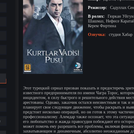
Режиссер:
Садуллах Се
В ролях:
Гюркан Уйгун,
Шашмаз, Нефисе Каратай
Керем Фиртина
Озвучка:
студия Хабар 
Этот турецкий сериал призван показать и предостеречь зрит
известного предпринимателя по имени Чагра Торос, которо
инцидентом, в силу быстрого и решительного действия мес
арестованы. Однако, заказчик остался неизвестным и так и 
планирует свое следующее движение, чтобы раскрыть и выяв
предстоит несколько операций, но он готов к этому частич
профессионализму. Алемдар также осознает, что эта ситуац
е
его любопытство и жажда правосудия побеждают его осторо
может помочь ему разрешить все проблемы, включая финанс
захватывающим и динамичным, абсолютно неожиданным для