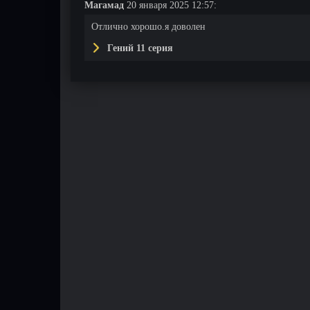
Магамад
20 января 2025 12:57:
Отлично хорошо.я доволен
Гений 11 серия