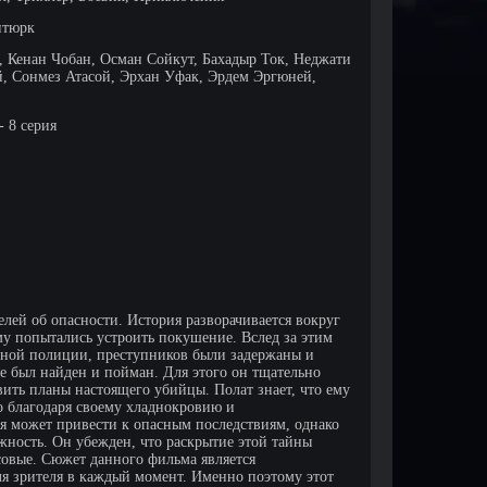
нтюрк
 Кенан Чобан, Осман Сойкут, Бахадыр Ток, Неджати
, Сонмез Атасой, Эрхан Уфак, Эрдем Эргюней,
- 8 серия
елей об опасности. История разворачивается вокруг
му попытались устроить покушение. Вслед за этим
тной полиции, преступников были задержаны и
не был найден и пойман. Для этого он тщательно
ить планы настоящего убийцы. Полат знает, что ему
но благодаря своему хладнокровию и
ия может привести к опасным последствиям, однако
жность. Он убежден, что раскрытие этой тайны
овые. Сюжет данного фильма является
 зрителя в каждый момент. Именно поэтому этот