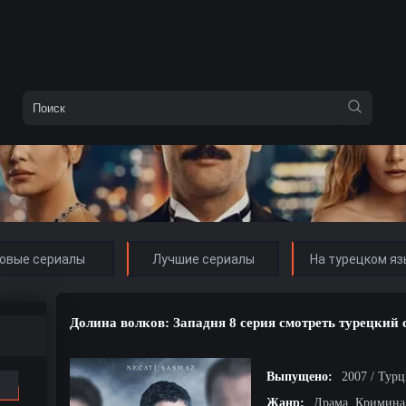
овые сериалы
Лучшие сериалы
На турецком яз
Долина волков: Западня 8 серия смотреть турецкий 
Выпущено:
2007 / Тур
Жанр:
Драма, Кримина