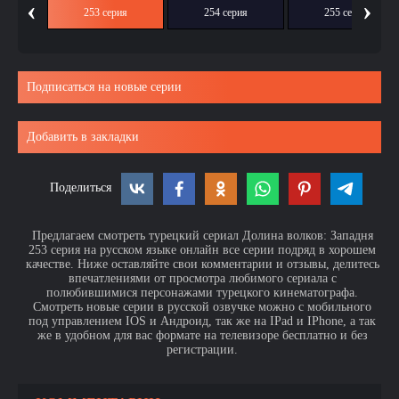
‹
›
ия
253 серия
254 серия
255 серия
Подписаться на новые серии
Добавить в закладки
Поделиться
Предлагаем смотреть турецкий сериал Долина волков: Западня
253 серия на русском языке онлайн все серии подряд в хорошем
качестве. Ниже оставляйте свои комментарии и отзывы, делитесь
впечатлениями от просмотра любимого сериала с
полюбившимися персонажами турецкого кинематографа.
Смотреть новые серии в русской озвучке можно с мобильного
под управлением IOS и Андроид, так же на IPad и IPhone, а так
же в удобном для вас формате на телевизоре бесплатно и без
регистрации.