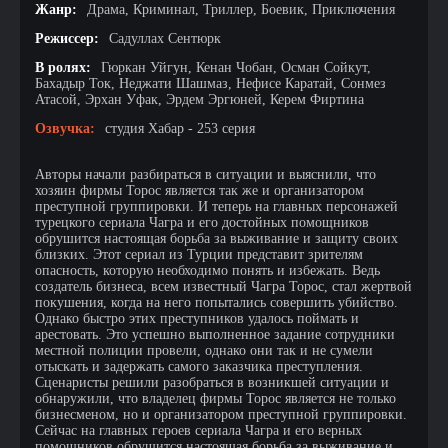
Жанр:
Драма, Криминал, Триллер, Боевик, Приключения
Режиссер:
Садуллах Сентюрк
В ролях:
Гюркан Уйгун, Кенан Чобан, Осман Сойкут,
Бахадыр Ток, Неджати Шашмаз, Нефисе Каратай, Сонмез
Атасой, Эрхан Уфак, Эрдем Эргюней, Керем Фиртина
Озвучка:
студия Хабар - 253 серия
Авторы начали разбираться в ситуации и выяснили, что
хозяин фирмы Торос является так же и организатором
преступной группировки. И теперь на главных персонажей
турецкого сериала Чагра и его достойных помощников
обрушится настоящая борьба за выживание и защиту своих
близких. Этот сериал из Турции представит зрителям
опасность, которую необходимо понять и избежать. Ведь
создатель бизнеса, всем известный Чагра Торос, стал жертвой
покушения, когда на него попытались совершить убийство.
Однако быстро этих преступников удалось поймать и
арестовать. Это успешно выполненное задание сотрудники
местной полиции провели, однако они так и не сумели
отыскать и задержать самого заказчика преступления.
Сценаристы решили разобраться в возникшей ситуации и
обнаружили, что владелец фирмы Торос является не только
бизнесменом, но и организатором преступной группировки.
Сейчас на главных героев сериала Чагра и его верных
помощников обрушится настоящая борьба за выживание и