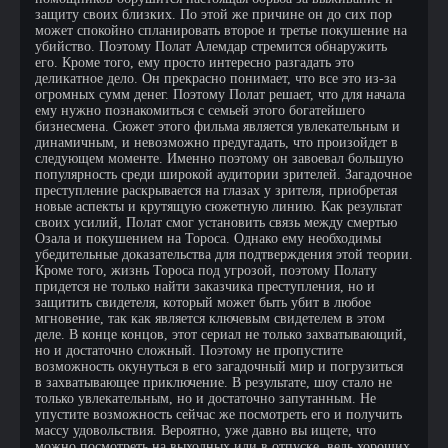
защиту своих близких. По этой же причине он до сих пор
может спокойно спланировать второе и третье покушение на
убийство. Поэтому Полат Алемдар стремится обнаружить
его. Кроме того, ему просто интересно разгадать это
деликатное дело. Он прекрасно понимает, что все это из-за
огромных сумм денег. Поэтому Полат решает, что для начала
ему нужно познакомиться с семьей этого богатейшего
бизнесмена. Сюжет этого фильма является увлекательным и
динамичным, и невозможно предугадать, что произойдет в
следующем моменте. Именно поэтому он завоевал большую
популярность среди широкой аудитории зрителей. Загадочное
преступление раскрывается на глазах у зрителя, приобретая
новые аспекты и крутящую сюжетную линию. Как результат
своих усилий, Полат смог установить связь между смертью
Озала и покушением на Тороса. Однако ему необходимы
убедительные доказательства для подтверждения этой теории.
Кроме того, жизнь Тороса под угрозой, поэтому Полату
придется не только найти заказчика преступления, но и
защитить свидетеля, который может быть убит в любое
мгновение, так как является ключевым свидетелем в этом
деле. В конце концов, этот сериал не только захватывающий,
но и достаточно сложный. Поэтому не пропустите
возможность окунуться в его загадочный мир и погрузиться
в захватывающее приключение. В результате, шоу стало не
только увлекательным, но и достаточно запутанным. Не
упустите возможность сейчас же посмотреть его и получить
массу удовольствия. Вероятно, уже давно вы ищете, что
можно посмотреть на выходных или в отпуске, ведь хороших