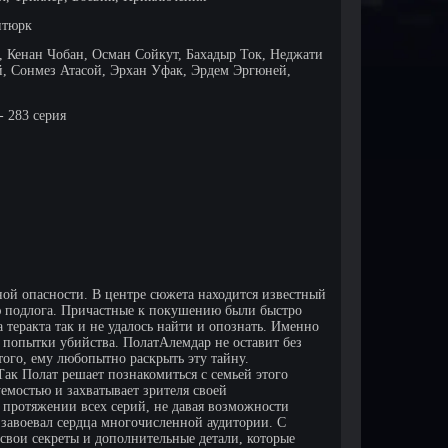
нтюрк
 Кенан Чобан, Осман Сойкут, Бахадыр Ток, Неджати
, Сонмез Атасой, Эрхан Уфак, Эрдем Эргюней,
- 283 серия
ой опасности. В центре сюжета находится известный
ю подлога. Причастные к покушению были быстро
 теракта так и не удалось найти и опознать. Именно
 попытки убийства. ПолатАлемдар не оставит без
того, ему любопытно раскрыть эту тайну.
Так Полат решает познакомиться с семьей этого
емостью и захватывает зрителя своей
 протяжении всех серий, не давая возможности
 завоевал сердца многочисленной аудитории. С
вои секреты и дополнительные детали, которые