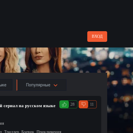
ВХОД
ыке
Популярные
28
11
й сериал на русском языке
ция
л, Триллер, Боевик, Приключения