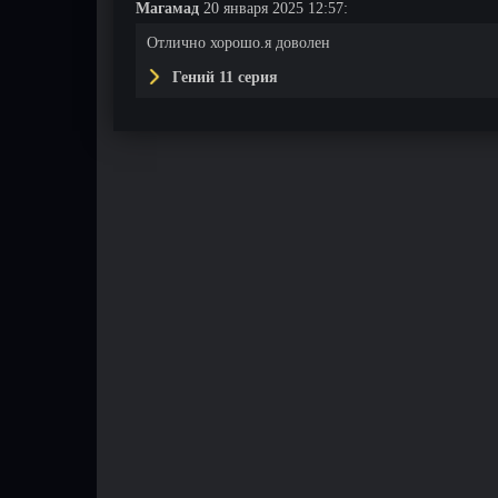
Магамад
20 января 2025 12:57:
Отлично хорошо.я доволен
Гений 11 серия