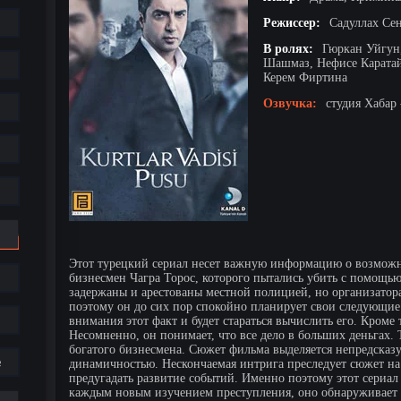
Режиссер:
Садуллах Се
В ролях:
Гюркан Уйгун,
Шашмаз, Нефисе Каратай
Керем Фиртина
Озвучка:
студия Хабар 
Этот турецкий сериал несет важную информацию о возможн
бизнесмен Чагра Торос, которого пытались убить с помощь
задержаны и арестованы местной полицией, но организатора
поэтому он до сих пор спокойно планирует свои следующие
внимания этот факт и будет стараться вычислить его. Кроме 
Несомненно, он понимает, что все дело в больших деньгах. 
богатого бизнесмена. Сюжет фильма выделяется непредсказу
е
динамичностью. Нескончаемая интрига преследует сюжет на
предугадать развитие событий. Именно поэтому этот сериал
каждым новым изучением преступления, оно обнаруживает с