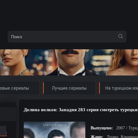
овые сериалы
Лучшие сериалы
На турецком яз
Долина волков: Западня 283 серия смотреть турецки
Выпущено:
2007 / Тур
Жанр:
Драма, Кримина