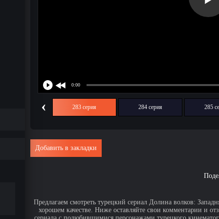
‹
282 серия
283 серия
284 серия
285 с
Добавить в закладки
Поде
Предлагаем смотреть турецкий сериал Долина волков: Западня
хорошем качестве. Ниже оставляйте свои комментарии и от
сериала с полюбившимися персонажами турецкого кинематогр