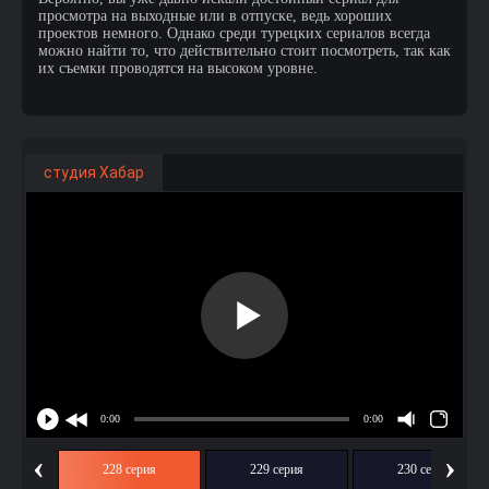
просмотра на выходные или в отпуске, ведь хороших
проектов немного. Однако среди турецких сериалов всегда
можно найти то, что действительно стоит посмотреть, так как
их съемки проводятся на высоком уровне.
студия Хабар
‹
›
ия
228 серия
229 серия
230 серия