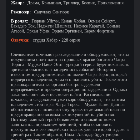
Жанр:
Драма, Криминал, Триллер, Боевик, Приключения
Режиссер:
Садуллах Сентюрк
В ролях:
Гюркан Уйгун, Кенан Чобан, Осман Сойкут,
Бахадыр Ток, Неджати Шашмаз, Нефисе Каратай, Сонмез
Атасой, Эрхан Уфак, Эрдем Эргюней, Керем Фиртина
Озвучка:
студия Хабар - 228 серия
Следователи начинают расследование и обнаруживают, что за
покушением стоит один из прошлых врагов богатого Чагра
Тороса - Мудже Наме. Этот турецкий сериал будет показывать
зрителям опасность и загадочность событий. История о
известном предпринимателе по имени Чагра Торос, который
подвергся нападению, когда его пытались убить. После этого
правоохранительные органы быстро задержали
подозреваемых и провели операцию по задержанию. Однако
заказчика они так и не смогли найти. Расследование
началось, и следователи уже скоро обнаружили, что за этим
нападением стоит враг Чагра Тороса - Мудже Наме. Данная
обстоятельность позволяет ему провести детальный план по
предотвращению возможных покушений на убийство.
Поэтому главный герой безмятежно и спокойно может
заняться планированием действий, чтобы остановить
преступника в его злодейских планах уже во второй и даже в
третий раз. Таким образом, Полат Алемдар будет упорно
искать преступника, чтобы точно установить его мотивы и