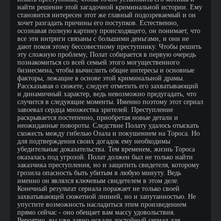
найти решение этой загадочной криминальной истории. Ему
становится интересен этот же главный подозреваемый и он
хочет разгадать причины его поступков. Естественно,
осознавая полную картину происходящего, он понимает, что
все эти интриги связаны с большими деньгами, и они не
дают покоя этому бессовестному преступнику. Чтобы решить
эту сложную проблему, Полат собирается в первую очередь
познакомиться со всей семьей этого могущественного
бизнесмена, чтобы вычислить общие интересы и основные
факторы, лежащие в основе этой криминальной драмы.
Рассказывая о сюжете, следует отметить его захватывающий
и динамичный характер, ведь невозможно предугадать, что
случится в следующие моменты. Именно поэтому этот сериал
завоевал сердца множества зрителей. Преступление
раскрывается постепенно, приобретая новые детали и
неожиданные повороты. Следствие Полату удалось отыскать
схожесть между гибелью Озала и покушением на Тороса. Но
для подтверждения своих догадок ему необходимы
убедительные доказательства. Тем временем, жизнь Тороса
оказалась под угрозой. Полат должен был не только найти
заказчика преступления, но и защитить свидетеля, которому
грозила опасность быть убитым в любую минуту. Ведь
именно он являлся ключевым свидетелем в этом деле.
Конечный результат сериала поражает не только своей
захватывающей сюжетной линией, но и запутанностью. Не
упустите возможность насладиться этим произведением
прямо сейчас - оно обещает вам массу удовольствия.
Вероятно, вы уже давно искали достойный сериал для